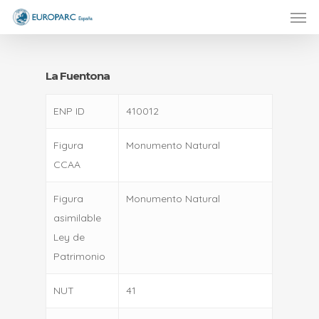
Men
Skip
to
main
content
La Fuentona
ENP ID
410012
Figura
Monumento Natural
CCAA
Figura
Monumento Natural
asimilable
Ley de
Patrimonio
NUT
41