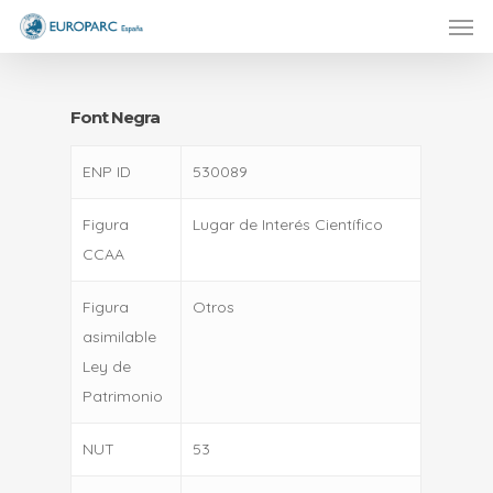
Men
Skip
to
main
content
Font Negra
ENP ID
530089
Figura
Lugar de Interés Científico
CCAA
Figura
Otros
asimilable
Ley de
Patrimonio
NUT
53