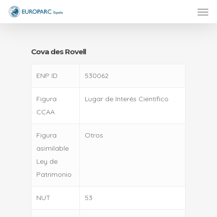
Men
Skip
to
main
content
Cova des Rovell
ENP ID
530062
Figura
Lugar de Interés Científico
CCAA
Figura
Otros
asimilable
Ley de
Patrimonio
NUT
53