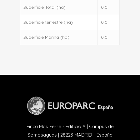
Superficie Total (ha)
0.0
Superficie terrestre (ha)
0.0
Superficie Marina (ha)
0.0
Finca Mas Ferré - Edificio A | Campus de
Somosaguas | 28223 MADRID - España