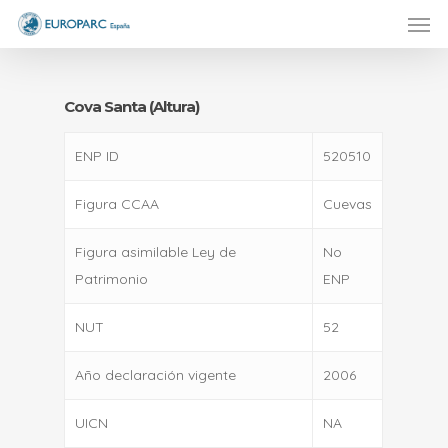
Men
Skip
to
main
content
Cova Santa (Altura)
ENP ID
520510
Figura CCAA
Cuevas
Figura asimilable Ley de
No
Patrimonio
ENP
NUT
52
Año declaración vigente
2006
UICN
NA