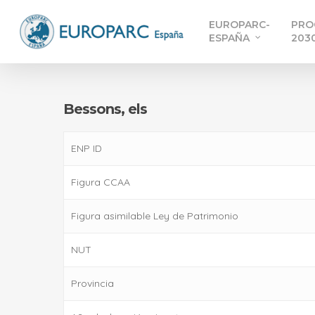
Skip
EUROPARC-
PRO
to
ESPAÑA
203
main
content
Bessons, els
ENP ID
Figura CCAA
Figura asimilable Ley de Patrimonio
NUT
Provincia