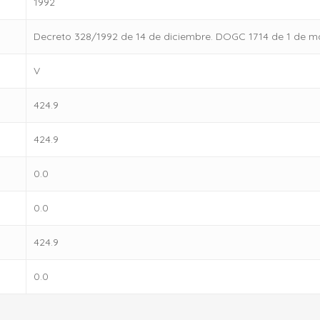
1992
Decreto 328/1992 de 14 de diciembre. DOGC 1714 de 1 de m
V
424.9
424.9
0.0
0.0
424.9
0.0