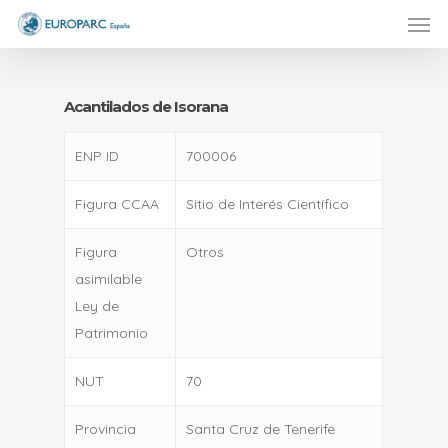
Men
Skip
to
main
content
Acantilados de Isorana
ENP ID
700006
Figura CCAA
Sitio de Interés Científico
Figura
Otros
asimilable
Ley de
Patrimonio
NUT
70
Provincia
Santa Cruz de Tenerife